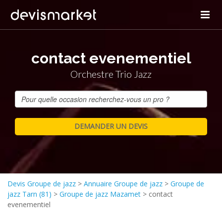
contact evenementiel
Orchestre Trio Jazz
Devis Groupe de jazz
>
Annuaire Groupe de jazz
>
Groupe de
jazz Tarn (81)
>
Groupe de jazz Mazamet
>
contact
evenementiel