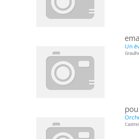
ema
Un év
Graulhe
pou
Orche
Castres