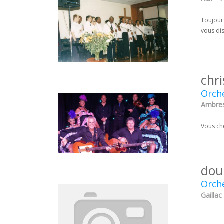
Toujours
vous dis
chri
Orche
Ambres
Vous che
dou
Orche
Gaillac