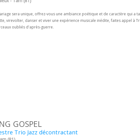
leux - Tarn (81)
ariage sera unique, offrez-vous une ambiance poétique et de caractère qui a ta
te, virevolter, danser et viver une expérience musicale inédite, faites appel à Tri
ceaux oubliés d'après-guerre.
NG GOSPEL
stre Trio Jazz décontractant
Tarn (81)