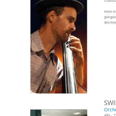
Coufou
Votre m
guinguet
des mor
SWI
Orche
Albi - 