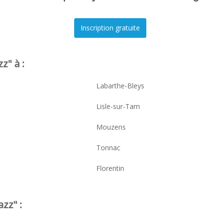
z" à :
Labarthe-Bleys
Lisle-sur-Tarn
Mouzens
Tonnac
Florentin
zz" :