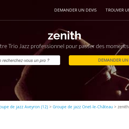
DEMANDER UN DEVIS
TROUVER U
zenith
re Trio Jazz professionnel pour passer des moments
oupe de jazz Aveyron (12)
>
Groupe de jazz Onet-le-Château
>
zenith