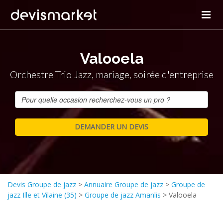
Valooela
Orchestre Trio Jazz, mariage, soirée d'entreprise
Devis Groupe de jazz
>
Annuaire Groupe de jazz
>
Groupe de
jazz Ille et Vilaine (35)
>
Groupe de jazz Amanlis
>
Valooela