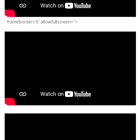
' frameborder='0' allowfullscreen=''>