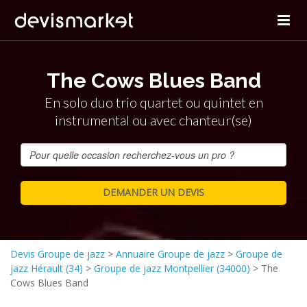
The Cows Blues Band
En solo duo trio quartet ou quintet en
instrumental ou avec chanteur(se)
Devis Groupe de jazz
>
Annuaire Groupe de jazz
>
Groupe de
jazz Hérault (34)
>
Groupe de jazz Montpellier (34000)
>
The
Cows Blues Band