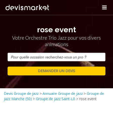
rose event
Votre Orchestre Trio Jazz pour vos divers
animations
Devis Groupe de jazz
>
Annuaire Groupe de jazz
>
Groupe de
jazz Manche (50)
>
Groupe de jazz Saint-Lô
>
rose event