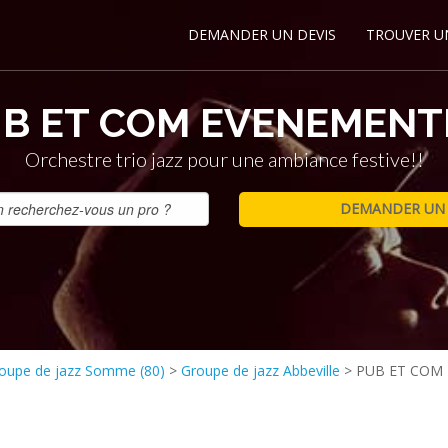
DEMANDER UN DEVIS
TROUVER U
B ET COM EVENEMENT
Orchestre trio jazz pour une ambiance festive!!
oupe de jazz Somme (80)
>
Groupe de jazz Abbeville
>
PUB ET COM