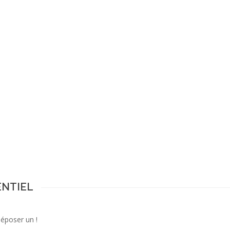
ENTIEL
déposer un !