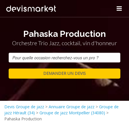
Pahaska Production
Orchestre Trio Jazz, cocktail, vin d'honneur
Devis Groupe de jazz
>
Annuaire Groupe de jazz
>
Groupe de
jazz Hérault (34)
>
Groupe de jazz Montpellier (34080)
>
Pahaska Production