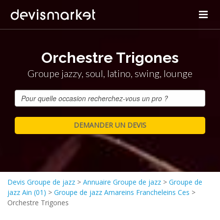
Orchestre Trigones
Groupe jazzy, soul, latino, swing, lounge
Devis Groupe de jazz
>
Annuaire Groupe de jazz
>
Groupe de
jazz Ain (01)
>
Groupe de jazz Amareins Francheleins Ces
>
Orchestre Trigones