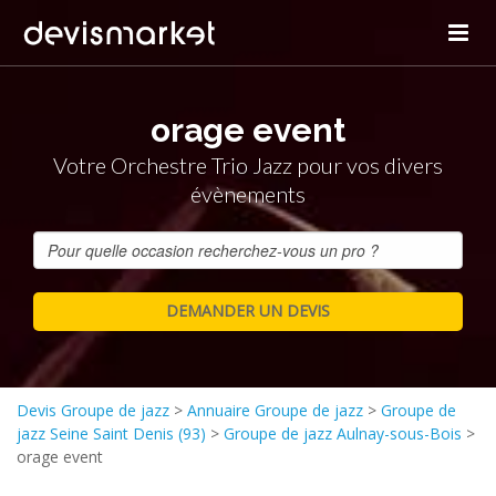
orage event
Votre Orchestre Trio Jazz pour vos divers
évènements
Devis Groupe de jazz
>
Annuaire Groupe de jazz
>
Groupe de
jazz Seine Saint Denis (93)
>
Groupe de jazz Aulnay-sous-Bois
>
orage event