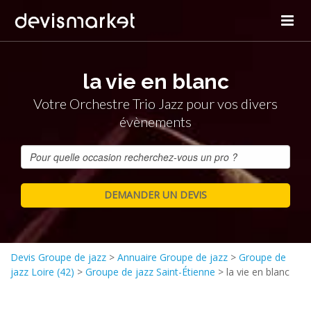
la vie en blanc
Votre Orchestre Trio Jazz pour vos divers
évènements
Devis Groupe de jazz
>
Annuaire Groupe de jazz
>
Groupe de
jazz Loire (42)
>
Groupe de jazz Saint-Étienne
>
la vie en blanc