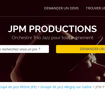
DEMANDER UN DEVIS
TROUVER U
JPM PRODUCTIONS
Orchestre Trio Jazz pour tout évènement
oupe de jazz Rhône (69)
>
Groupe de jazz Albigny-sur-Saône
>
JPM 