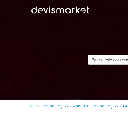
Devis Groupe de jazz
>
Annuaire Groupe de jazz
>
Gr