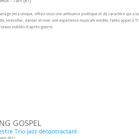
leux - Tarn (81)
ariage sera unique, offrez-vous une ambiance poétique et de caractère qui a ta
te, virevolter, danser et viver une expérience musicale inédite, faites appel à Tri
ceaux oubliés d'après-guerre.
NG GOSPEL
stre Trio Jazz décontractant
Tarn (81)