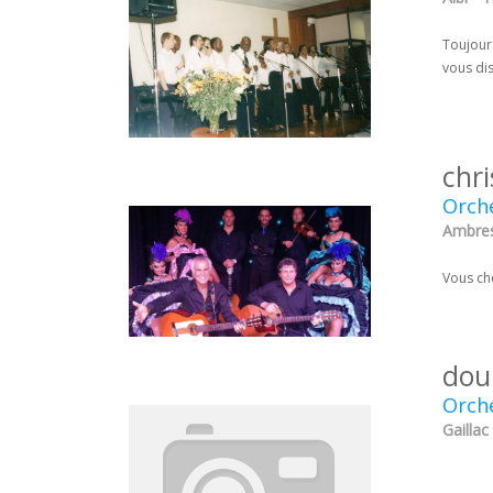
Toujours
vous dis
chri
Orche
Ambres
Vous che
dou
Orche
Gaillac