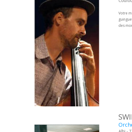
Coufou
Votre m
guinguet
des mor
SWI
Orche
Albi - 