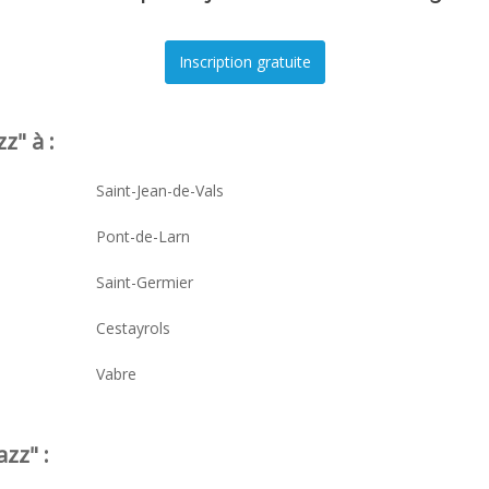
z" à :
Saint-Jean-de-Vals
Pont-de-Larn
Saint-Germier
Cestayrols
Vabre
zz" :