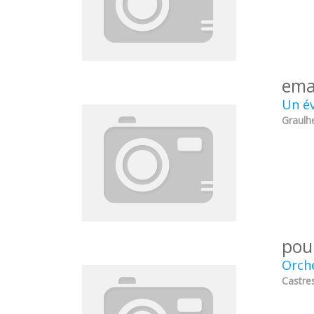
ema
Un év
Graulhe
pou
Orche
Castres