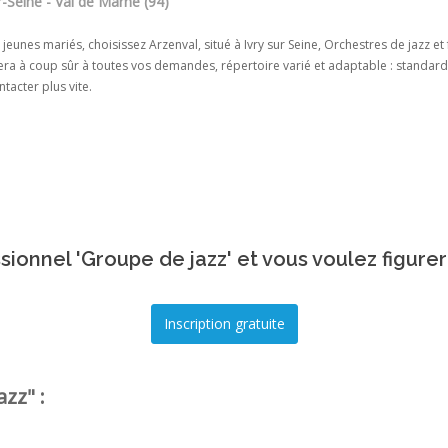
r-Seine - Val de Marne (94)
 jeunes mariés, choisissez Arzenval, situé à Ivry sur Seine, Orchestres de jazz
ra à coup sûr à toutes vos demandes, répertoire varié et adaptable : standards d
tacter plus vite.
sionnel 'Groupe de jazz' et vous voulez figurer
zz" :