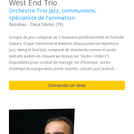
West End Trio
Orchestre Trio Jazz, communions,
spécialiste de l'animation
Bessines - Deux Sèvres (79)
Groupe de jazz composé de 3 musiciens professionnels en formule
Guitare, Orgue Hammond et Batterie. Nous jouons un répertoire
Jazz, Swing et Soul-Jazz composé de standards connus et variés
(extraits audios en cliquant au dessus sur "Audio / Vidéos").
Disponibles pour cocktail de mariage, vin d'honneur, soirée
d'entreprise,inauguration, porte ouverte, concert jazz, festival ...