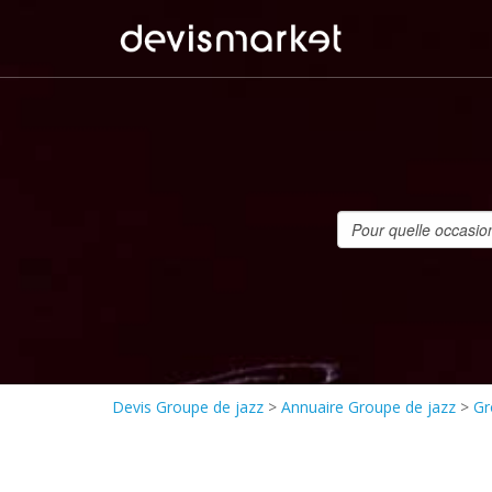
Devis Groupe de jazz
>
Annuaire Groupe de jazz
>
Gr