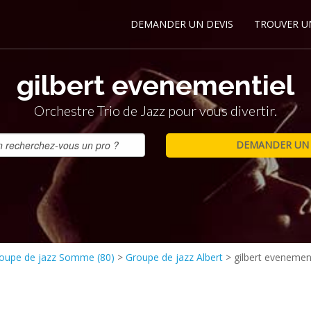
DEMANDER UN DEVIS
TROUVER U
gilbert evenementiel
Orchestre Trio de Jazz pour vous divertir.
oupe de jazz Somme (80)
>
Groupe de jazz Albert
>
gilbert evenemen