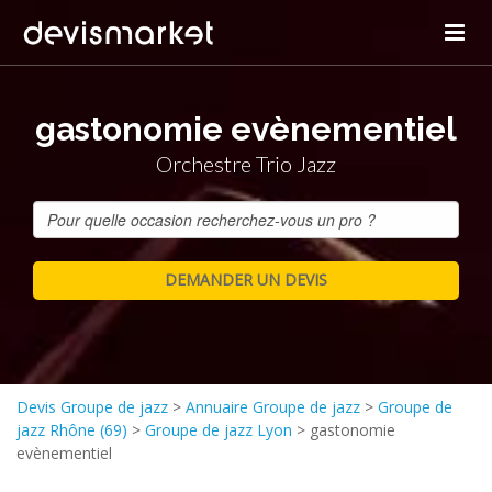
gastonomie evènementiel
Orchestre Trio Jazz
Devis Groupe de jazz
>
Annuaire Groupe de jazz
>
Groupe de
jazz Rhône (69)
>
Groupe de jazz Lyon
>
gastonomie
evènementiel