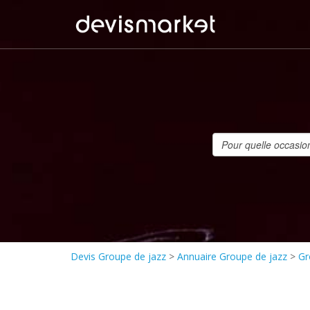
Devis Groupe de jazz
>
Annuaire Groupe de jazz
>
Gr