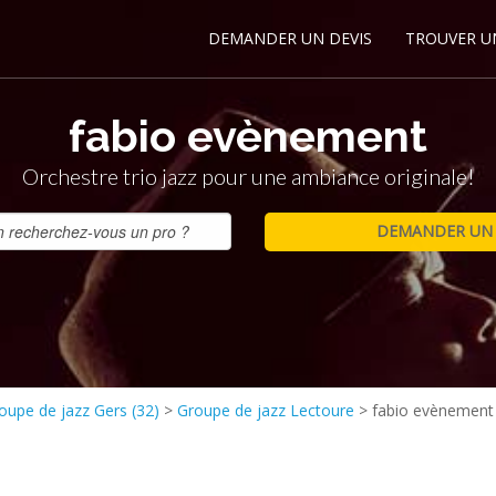
DEMANDER UN DEVIS
TROUVER U
fabio evènement
Orchestre trio jazz pour une ambiance originale!
oupe de jazz Gers (32)
>
Groupe de jazz Lectoure
>
fabio evènement