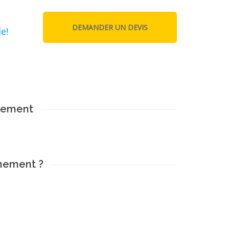
e!
nement
ènement ?