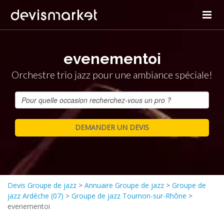
evenementoi
Orchestre trio jazz pour une ambiance spéciale!
Devis Groupe de jazz
>
Annuaire Groupe de jazz
>
Groupe de
jazz Ardéche (07)
>
Groupe de jazz Tournon-sur-Rhône
>
evenementoi