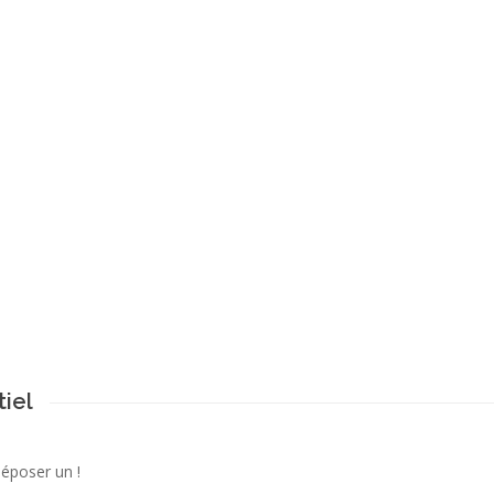
iel
déposer un !