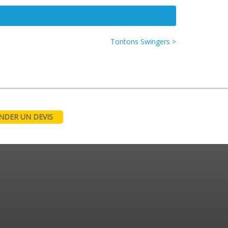
Tontons Swingers >
DER UN DEVIS