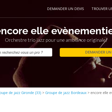
DEMANDER UN DEVIS
TROUVER U
encore elle evènementie
Orchestre trio jazz pour une ambiance originale!
oupe de jazz Gironde (33)
>
Groupe de jazz Bordeaux
>
encore elle 