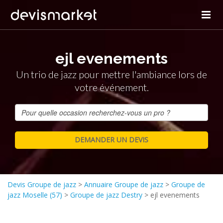
ejl evenements
Un trio de jazz pour mettre l'ambiance lors de
votre événement.
Devis Groupe de jazz
>
Annuaire Groupe de jazz
>
Groupe de
jazz Moselle (57)
>
Groupe de jazz Destry
>
ejl evenements