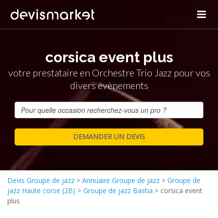
corsica event plus
votre prestataire en Orchestre Trio Jazz pour vos
divers évènements
Devis Groupe de jazz
>
Annuaire Groupe de jazz
>
Groupe de
jazz Haute corse (2B)
>
Groupe de jazz Bastia
>
corsica event
plus