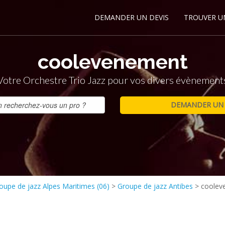
DEMANDER UN DEVIS
TROUVER U
coolevenement
Votre Orchestre Trio Jazz pour vos divers évènement
oupe de jazz Alpes Maritimes (06)
>
Groupe de jazz Antibes
>
coolev