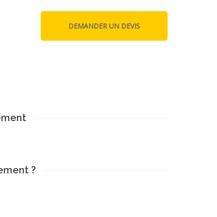
ement
ement ?