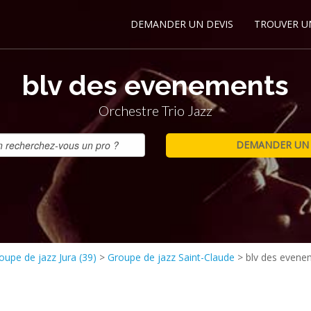
DEMANDER UN DEVIS
TROUVER U
blv des evenements
Orchestre Trio Jazz
oupe de jazz Jura (39)
>
Groupe de jazz Saint-Claude
>
blv des evene