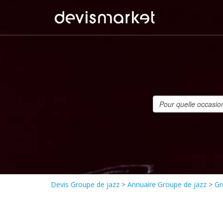
Devis Groupe de jazz
>
Annuaire Groupe de jazz
>
Gr