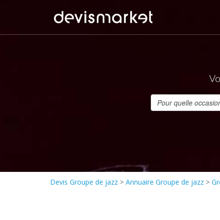
Vo
Devis Groupe de jazz
>
Annuaire Groupe de jazz
>
Gr