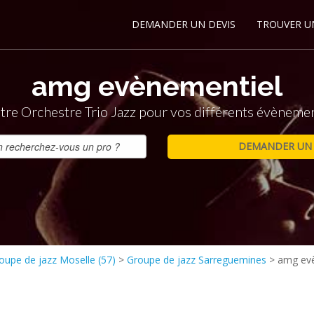
DEMANDER UN DEVIS
TROUVER U
amg evènementiel
tre Orchestre Trio Jazz pour vos différents évèneme
oupe de jazz Moselle (57)
>
Groupe de jazz Sarreguemines
>
amg ev