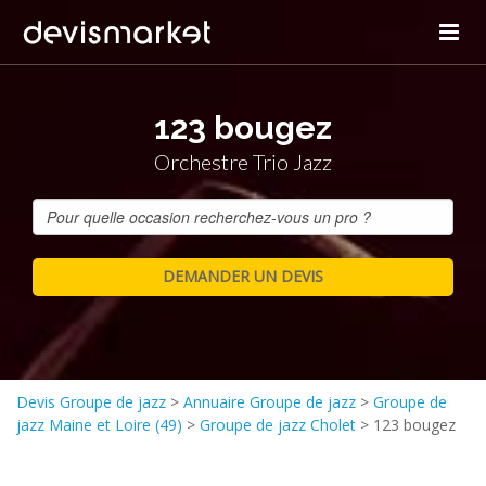
123 bougez
Orchestre Trio Jazz
Devis Groupe de jazz
>
Annuaire Groupe de jazz
>
Groupe de
jazz Maine et Loire (49)
>
Groupe de jazz Cholet
>
123 bougez