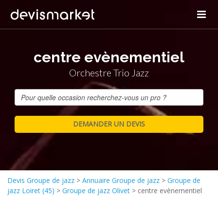
centre evènementiel
Orchestre Trio Jazz
Devis Groupe de jazz
>
Annuaire Groupe de jazz
>
Groupe de
jazz Loiret (45)
>
Groupe de jazz Olivet
>
centre evènementiel