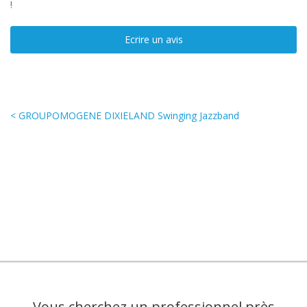
!
Ecrire un avis
< GROUPOMOGENE DIXIELAND Swinging Jazzband
Vous cherchez un professionnel près