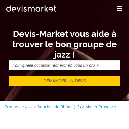
Devis-Market vous aide à
trouver le bon groupe de
jazz !
Groupe de jazz
>
Bouches du Rhône (13)
>
Aix-en-Provence